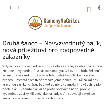
Přejít
na
NÁKUP
obsah
KOŠÍK
Druhá šance – Nevyzvednutý balík,
nová příležitost pro zodpovědné
zákazníky
V dynamickém prostředí e-shopů se občas stane, že objednané zboží
zůstane nevyzvednuté. U nás na KamenyNaGril.cz toto bohužel není
výjimkou – vyzvednutí zásilky je totiž důležitým článkem celého
procesu. Přestože smluvně stanovujeme pokutu 250 Kč za každou
vrácenou zásilku, chápu, že život se někdy zamotá a ne všechno jde
podle plánu. V tomto článku se proto podíváme na to, proč je
vyzvednutí zásilky klíčové, jaké náklady s tím souvisejí a proč se
snažíme vrácenému zboží dát druhou šanci.