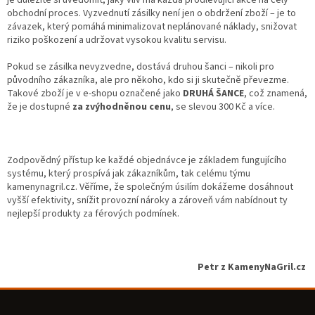
obchodní proces. Vyzvednutí zásilky není jen o obdržení zboží – je to
závazek, který pomáhá minimalizovat neplánované náklady, snižovat
riziko poškození a udržovat vysokou kvalitu servisu.
Pokud se zásilka nevyzvedne, dostává druhou šanci – nikoli pro
původního zákazníka, ale pro někoho, kdo si ji skutečně převezme.
Takové zboží je v e-shopu označené jako
DRUHÁ ŠANCE
, což znamená,
že je dostupné
za zvýhodněnou cenu
, se slevou 300 Kč a více.
Zodpovědný přístup ke každé objednávce je základem fungujícího
systému, který prospívá jak zákazníkům, tak celému týmu
kamenynagril.cz. Věříme, že společným úsilím dokážeme dosáhnout
vyšší efektivity, snížit provozní nároky a zároveň vám nabídnout ty
nejlepší produkty za férových podmínek.
Petr z KamenyNaGril.cz