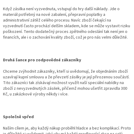
Když zásilka není vyzvednuta, vstupují do hry další náklady. Jde o
materiál potřebný na nové zabalení, přepravní poplatky a
administrativní zátěž celého procesu. Navíc zboží čekající na
vyzvednutí často prochází delším skladem, kde se může vystavit riziku
poškození. Tento dodatečný proces zpětného odeslání tak není jen o
financích, ale i o zachování kvality zboží, což je pro nás velmi důležité.
Druhá šance pro zodpovědné zákazníky
Chceme zvýhodnit zákazníky, kteří si uvědomují, že objednáním zboží
uzavírají kupní smlouvu a že převzetí zásilky je její přirozenou součástí.
Tito zákazníci tak získávají možnost využít naší speciální nabídky na
zboží z nevyzvednutých zásilek, přičemž mohou ušetřit zpravidla 300
Kč, u zakázkové výroby někdy i více.
Společně vpřed
Naším cílem je, aby každý nákup proběhl hladce a bez komplikací. Proto
je důležité si uvědomit, jaký vliv má každá prodlevující akce na celý