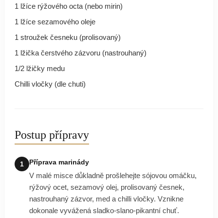
1 lžíce rýžového octa (nebo mirin)
1 lžíce sezamového oleje
1 stroužek česneku (prolisovaný)
1 lžička čerstvého zázvoru (nastrouhaný)
1/2 lžičky medu
Chilli vločky (dle chuti)
Postup přípravy
Příprava marinády
1
V malé misce důkladně prošlehejte sójovou omáčku,
rýžový ocet, sezamový olej, prolisovaný česnek,
nastrouhaný zázvor, med a chilli vločky. Vznikne
dokonale vyvážená sladko-slano-pikantní chuť.