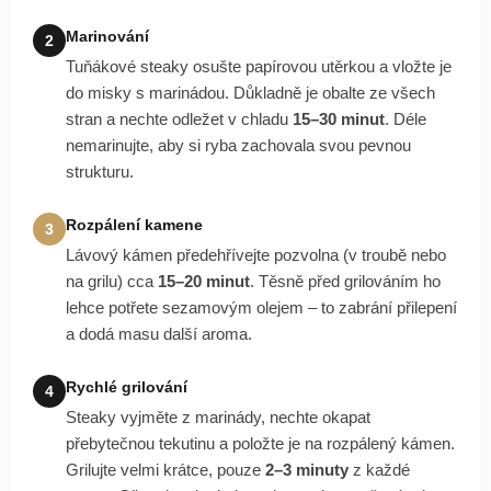
Marinování
2
Tuňákové steaky osušte papírovou utěrkou a vložte je
do misky s marinádou. Důkladně je obalte ze všech
stran a nechte odležet v chladu
15–30 minut
. Déle
nemarinujte, aby si ryba zachovala svou pevnou
strukturu.
Rozpálení kamene
3
Lávový kámen předehřívejte pozvolna (v troubě nebo
na grilu) cca
15–20 minut
. Těsně před grilováním ho
lehce potřete sezamovým olejem – to zabrání přilepení
a dodá masu další aroma.
Rychlé grilování
4
Steaky vyjměte z marinády, nechte okapat
přebytečnou tekutinu a položte je na rozpálený kámen.
Grilujte velmi krátce, pouze
2–3 minuty
z každé