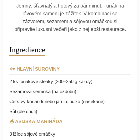
Jemný, šťavnatý a hotový za pár minut. Tuňák na
lávovém kameni je zážitek. V kombinaci se
zázvorem, sezamem a sójovou omáčkou si
připravíte luxusní večeři jako z nejlepší restaurace.
Ingredience
🐟 HLAVNÍ SUROVINY
2 ks tuňákové steaky (200–250 g každý)
Sezamová semínka (na ozdobu)
Čerstvý koriandr nebo jarní cibulka (nasekané)
Sůl (dle chuti)
🥣 ASIJSKÁ MARINÁDA
3 lžíce sójové omáčky