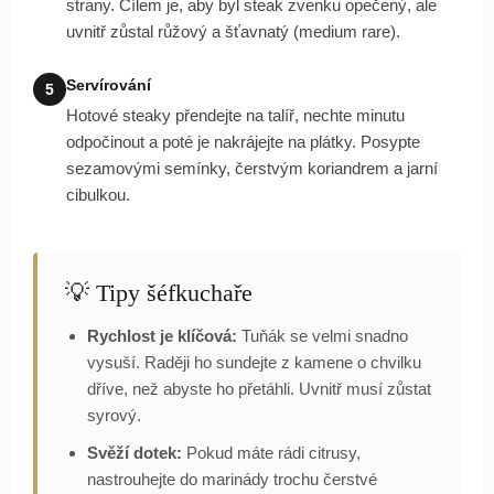
strany. Cílem je, aby byl steak zvenku opečený, ale
uvnitř zůstal růžový a šťavnatý (medium rare).
Servírování
5
Hotové steaky přendejte na talíř, nechte minutu
odpočinout a poté je nakrájejte na plátky. Posypte
sezamovými semínky, čerstvým koriandrem a jarní
cibulkou.
💡 Tipy šéfkuchaře
Rychlost je klíčová:
Tuňák se velmi snadno
vysuší. Raději ho sundejte z kamene o chvilku
dříve, než abyste ho přetáhli. Uvnitř musí zůstat
syrový.
Svěží dotek:
Pokud máte rádi citrusy,
nastrouhejte do marinády trochu čerstvé