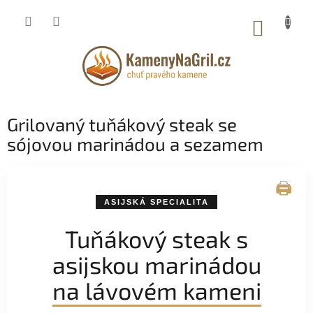
Přejít
na
NÁKUP
obsah
KOŠÍK
Grilovaný tuňákový steak se
sójovou marinádou a sezamem
🖨️
ASIJSKÁ SPECIALITA
Tuňákový steak s
asijskou marinádou
na lávovém kameni