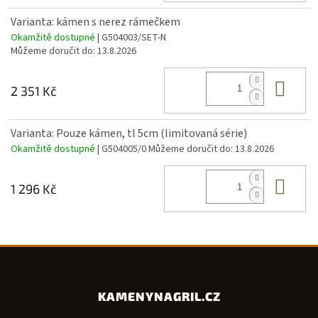
Varianta: kámen s nerez rámečkem
Okamžitě dostupné
| G504003/SET-N
Můžeme doručit do:
13.8.2026
Do 
2 351 Kč
Varianta: Pouze kámen, tl 5cm (limitovaná série)
Okamžitě dostupné
| G504005/0
Můžeme doručit do:
13.8.2026
Do 
1 296 Kč
KAMENYNAGRIL.CZ