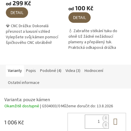
299 Kč
od
produktu
100 Kč
od
je
DETAIL
5,0
DETAIL
z
💎 CNC Drážka: Dokonalá
5
💧 Zabraňte stékání tuku do
přesnost a luxusní vzhled
hvězdiček.
ohně Už žádné nežádoucí
Vylepšete svůj kámen pomocí
plameny a přepálený tuk.
špičkového CNC obrábění!
Praktická odkapová drážka
Zapomeňte na kompromisy.
slouží k zachycení vypečené
Pokud hledáte pro svůj gril to
šťávy a mastnoty z masa. Díky
nejlepší, zvolte...
tomu zůstane váš...
Varianty
Popis
Podobné (4)
Videa (3)
Hodnocení
Ostatní informace
Varianta: pouze kámen
Okamžitě dostupné
| G504003/0
Můžeme doručit do:
13.8.2026
Do 
1 006 Kč