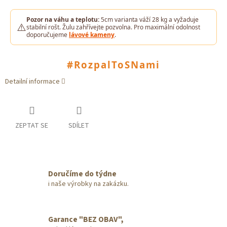
Pozor na váhu a teplotu:
5cm varianta váží 28 kg a vyžaduje
⚠️
stabilní rošt. Žulu zahřívejte pozvolna. Pro maximální odolnost
doporučujeme
lávové kameny
.
#RozpalToSNami
Detailní informace
ZEPTAT SE
SDÍLET
Doručíme do týdne
i naše výrobky na zakázku.
Garance "BEZ OBAV",