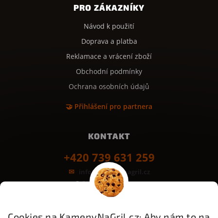
PRO ZÁKAZNÍKY
Návod k použití
Doprava a platba
Reklamace a vrácení zboží
Obchodní podmínky
Ochrana osobních údajů
🤝 Přihlášení pro partnera
KONTAKT
+420 739 631 259
info@kamenynagril.cz
Grilovací desky z kamene
Bezpečná platba & rychlé dodání:
GoPay
Odložená platba
Platba na třetinky
Cookies na KamenyNaGril.cz: Aby nám to na