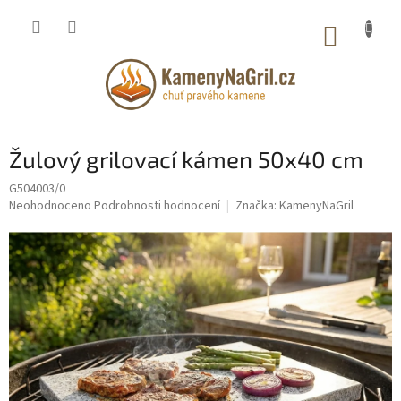
Přejít
na
NÁKUP
obsah
KOŠÍK
Žulový grilovací kámen 50x40 cm
G504003/0
Průměrné
Neohodnoceno
Podrobnosti hodnocení
Značka:
KamenyNaGril
hodnocení
produktu
je
0,0
z
5
hvězdiček.