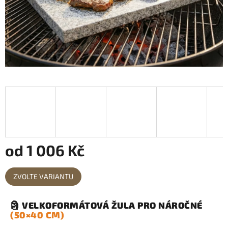
od
1 006 Kč
Měrná
ZVOLTE VARIANTU
cena:
🗿 VELKOFORMÁTOVÁ ŽULA PRO NÁROČNÉ
(50×40 CM)