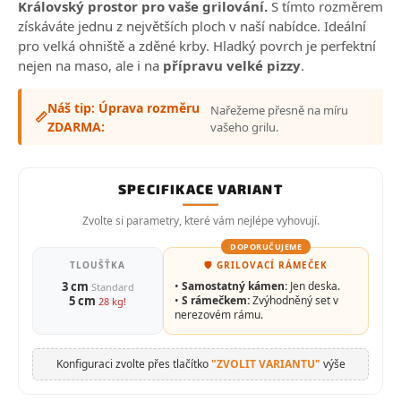
Královský prostor pro vaše grilování.
S tímto rozměrem
získáváte jednu z největších ploch v naší nabídce. Ideální
pro velká ohniště a zděné krby. Hladký povrch je perfektní
nejen na maso, ale i na
přípravu velké pizzy
.
Náš tip: Úprava rozměru
Nařežeme přesně na míru
📏
ZDARMA:
vašeho grilu.
SPECIFIKACE VARIANT
Zvolte si parametry, které vám nejlépe vyhovují.
DOPORUČUJEME
TLOUŠŤKA
🛡️ GRILOVACÍ RÁMEČEK
3 cm
•
Samostatný kámen:
Jen deska.
Standard
5 cm
•
S rámečkem:
Zvýhodněný set v
28 kg!
nerezovém rámu.
Konfiguraci zvolte přes tlačítko
"ZVOLIT VARIANTU"
výše