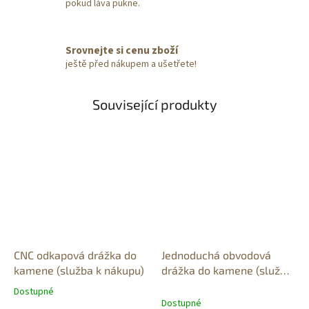
pokud láva pukne.
Srovnejte si cenu zboží
ještě před nákupem a ušetřete!
Související produkty
CNC odkapová drážka do
Jednoduchá obvodová
kamene (služba k nákupu)
drážka do kamene (služba
k nákupu)
Dostupné
Průměrné
Dostupné
hodnocení