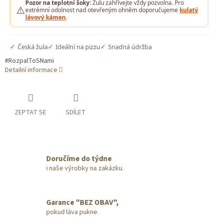
Pozor na teplotní šoky:
Žulu zahřívejte vždy pozvolna. Pro
⚠️
extrémní odolnost nad otevřeným ohněm doporučujeme
kulatý
lávový kámen
.
✓
Česká žula
✓
Ideální na pizzu
✓
Snadná údržba
#RozpalToSNami
Detailní informace
ZEPTAT SE
SDÍLET
Doručíme do týdne
i naše výrobky na zakázku.
Garance "BEZ OBAV",
pokud láva pukne.