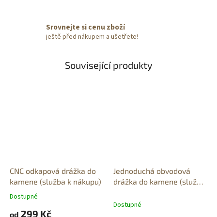
Srovnejte si cenu zboží
ještě před nákupem a ušetřete!
Související produkty
CNC odkapová drážka do
Jednoduchá obvodová
kamene (služba k nákupu)
drážka do kamene (služba
k nákupu)
Dostupné
Průměrné
Dostupné
hodnocení
299 Kč
od
produktu