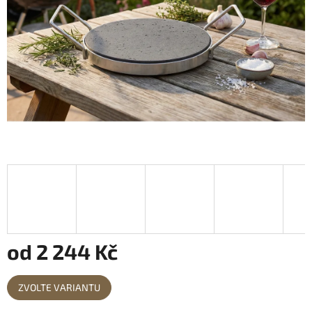
od
2 244 Kč
Měrná
ZVOLTE VARIANTU
cena: