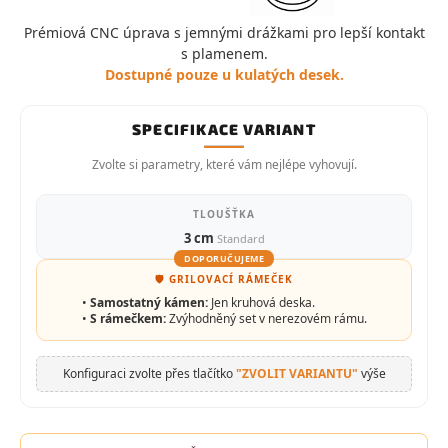
Prémiová CNC úprava s jemnými drážkami pro lepší kontakt
s plamenem.
Dostupné pouze u kulatých desek.
SPECIFIKACE VARIANT
Zvolte si parametry, které vám nejlépe vyhovují.
TLOUŠŤKA
3 cm
Standard
DOPORUČUJEME
🛡️ GRILOVACÍ RÁMEČEK
•
Samostatný kámen:
Jen kruhová deska.
•
S rámečkem:
Zvýhodněný set v nerezovém rámu.
Konfiguraci zvolte přes tlačítko
"ZVOLIT VARIANTU"
výše