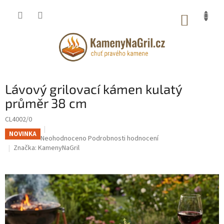
Přejít
na
NÁKUP
obsah
KOŠÍK
Lávový grilovací kámen kulatý
průměr 38 cm
CL4002/0
NOVINKA
Průměrné
Neohodnoceno
Podrobnosti hodnocení
hodnocení
Značka:
KamenyNaGril
produktu
je
0,0
z
5
hvězdiček.