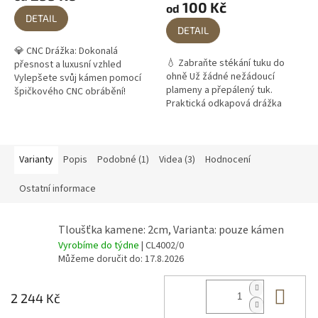
100 Kč
od
je
DETAIL
5,0
DETAIL
z
💎 CNC Drážka: Dokonalá
5
💧 Zabraňte stékání tuku do
přesnost a luxusní vzhled
hvězdiček.
ohně Už žádné nežádoucí
Vylepšete svůj kámen pomocí
plameny a přepálený tuk.
špičkového CNC obrábění!
Praktická odkapová drážka
Zapomeňte na kompromisy.
slouží k zachycení vypečené
Pokud hledáte pro svůj gril to
šťávy a mastnoty z masa. Díky
nejlepší, zvolte...
tomu zůstane váš...
Varianty
Popis
Podobné (1)
Videa (3)
Hodnocení
Ostatní informace
Tloušťka kamene: 2cm, Varianta: pouze kámen
Vyrobíme do týdne
| CL4002/0
Můžeme doručit do:
17.8.2026
Do 
2 244 Kč