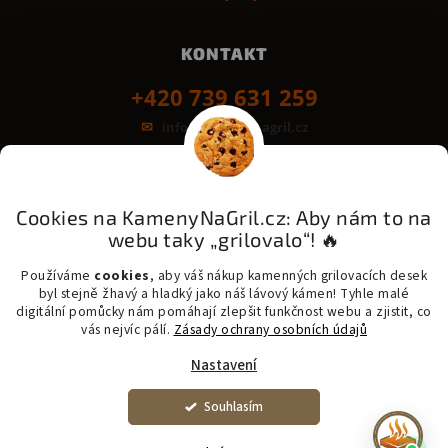
KONTAKT
+420 739 631 259
info@kamenynagril.cz
Grilovací desky z kamene
Bezpečná platba & rychlé dodání:
Cookies na KamenyNaGril.cz: Aby nám to na
GoPay
Odložená platba
Platba na třetinky
webu taky „grilovalo“! 🔥
Messenger - šetrná přeprava kamene
PPL - Zásilkovna - One Delivery - Balíkovna
Používáme
cookies
, aby váš nákup kamenných grilovacích desek
byl stejně žhavý a hladký jako náš lávový kámen! Tyhle malé
digitální pomůcky nám pomáhají zlepšit funkčnost webu a zjistit, co
vás nejvíc pálí.
Zásady ochrany osobních údajů
Nastavení
Copyright 2026 KamenyNaGril.cz. Všechna práva vyhrazena. |
Vytvořil
Shoptet
Upravit nastavení cookies
Souhlasím
​☀️ Kvůli vlně veder a velkému zájmu může u zakázkové