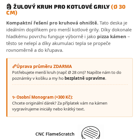
🗿 ŽULOVÝ KRUH PRO KOTLOVÉ GRILY
(Ø 30
CM)
Kompaktní řešení pro kruhová ohniště.
Tato deska je
ideálním doplňkem pro menší kotlové grily. Díky dokonale
hladkému povrchu funguje výborně i jako
pizza kámen
–
těsto se nelepí a díky akumulaci tepla se propeče
rovnoměrně a do křupava.
📏
Úprava průměru ZDARMA
Potřebujete menší kruh (např. Ø 28 cm)? Napište nám to do
poznámky v košíku a my ho
bezplatně upravíme
.
✨ Osobní Monogram (+300 Kč):
Chcete originální dárek? Za příplatek vám na kámen
vygravírujeme iniciály nebo krátký text.
CNC FlameScratch