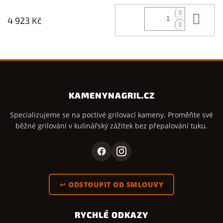
Do 
4 923 Kč
KAMENYNAGRIL.CZ
Specializujeme se na poctivé grilovací kameny. Proměňte své
běžné grilování v kulinářský zážitek bez přepalování tuku.
↩ ODSTOUPIT OD SMLOUVY
RYCHLÉ ODKAZY