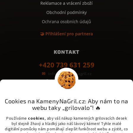
Reklamace a vrácení zboží
Obchodní podmínky
Ochrana osobních údajů
🤝 Přihlášení pro partnera
KONTAKT
+420 739 631 259
info@kamenynagril.cz
Grilovací desky z kamene
Bezpečná platba & rychlé dodání:
GoPay
Odložená platba
Platba na třetinky
Cookies na KamenyNaGril.cz: Aby nám to na
webu taky „grilovalo“! 🔥
Messenger - šetrná přeprava kamene
PPL - Zásilkovna - One Delivery - Balíkovna
Používáme
cookies
, aby váš nákup kamenných grilovacích desek
byl stejně žhavý a hladký jako náš lávový kámen! Tyhle malé
digitální pomůcky nám pomáhají zlepšit funkčnost webu a zjistit, co