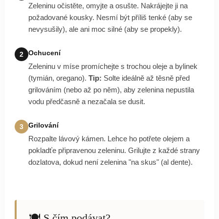
Zeleninu očistěte, omyjte a osušte. Nakrájejte ji na
požadované kousky. Nesmí být příliš tenké (aby se
nevysušily), ale ani moc silné (aby se propekly).
Ochucení
2
Zeleninu v míse promíchejte s trochou oleje a bylinek
(tymián, oregano).
Tip:
Solte ideálně až těsně před
grilováním (nebo až po něm), aby zelenina nepustila
vodu předčasně a nezačala se dusit.
Grilování
3
Rozpalte lávový kámen. Lehce ho potřete olejem a
pokladťe připravenou zeleninu. Grilujte z každé strany
dozlatova, dokud není zelenina "na skus" (al dente).
🍽️ S čím podávat?