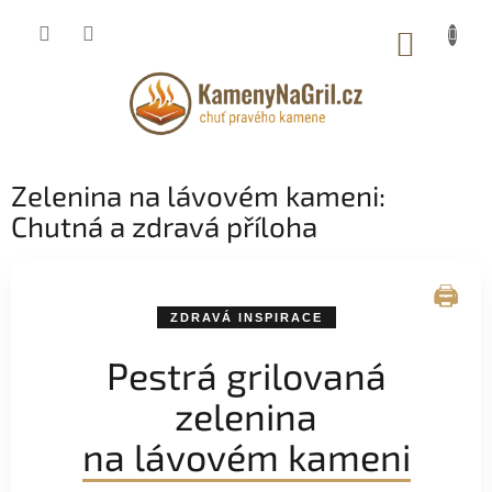
Přejít
na
NÁKUP
obsah
KOŠÍK
Zelenina na lávovém kameni:
Chutná a zdravá příloha
🖨️
ZDRAVÁ INSPIRACE
Pestrá grilovaná
zelenina
na lávovém kameni