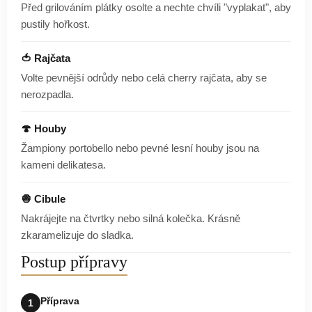
Před grilováním plátky osolte a nechte chvíli "vyplakat", aby
pustily hořkost.
🍅 Rajčata
Volte pevnější odrůdy nebo celá cherry rajčata, aby se
nerozpadla.
🍄 Houby
Žampiony portobello nebo pevné lesní houby jsou na
kameni delikatesa.
🧅 Cibule
Nakrájejte na čtvrtky nebo silná kolečka. Krásně
zkaramelizuje do sladka.
Postup přípravy
Příprava
1