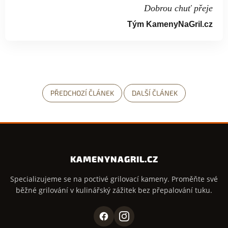
Dobrou chuť přeje
Tým KamenyNaGril.cz
PŘEDCHOZÍ ČLÁNEK
DALŠÍ ČLÁNEK
KAMENYNAGRIL.CZ
Specializujeme se na poctivé grilovací kameny. Proměňte své
běžné grilování v kulinářský zážitek bez přepalování tuku.