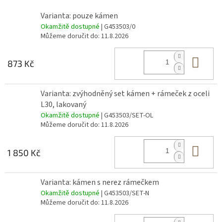
Varianta: pouze kámen
Okamžitě dostupné
| G453503/0
Můžeme doručit do:
11.8.2026
Do 
873 Kč
Varianta: zvýhodněný set kámen + rámeček z oceli
L30, lakovaný
Okamžitě dostupné
| G453503/SET-OL
Můžeme doručit do:
11.8.2026
Do 
1 850 Kč
Varianta: kámen s nerez rámečkem
Okamžitě dostupné
| G453503/SET-N
Můžeme doručit do:
11.8.2026