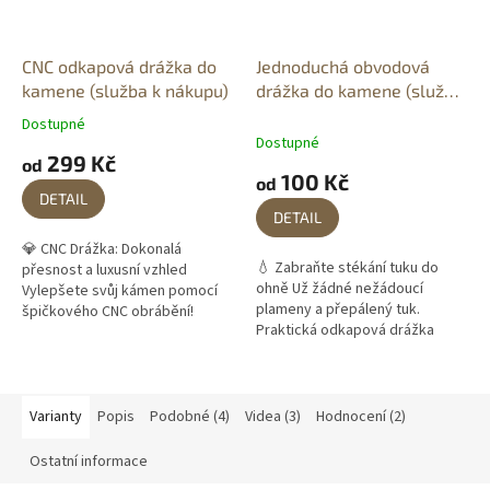
CNC odkapová drážka do
Jednoduchá obvodová
kamene (služba k nákupu)
drážka do kamene (služba
k nákupu)
Dostupné
Průměrné
Dostupné
hodnocení
299 Kč
od
produktu
100 Kč
od
je
DETAIL
5,0
DETAIL
z
💎 CNC Drážka: Dokonalá
5
💧 Zabraňte stékání tuku do
přesnost a luxusní vzhled
hvězdiček.
ohně Už žádné nežádoucí
Vylepšete svůj kámen pomocí
plameny a přepálený tuk.
špičkového CNC obrábění!
Praktická odkapová drážka
Zapomeňte na kompromisy.
slouží k zachycení vypečené
Pokud hledáte pro svůj gril to
šťávy a mastnoty z masa. Díky
nejlepší, zvolte...
tomu zůstane váš...
Varianty
Popis
Podobné (4)
Videa (3)
Hodnocení (2)
Ostatní informace