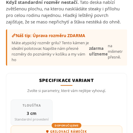
Když standardní rozměr nestačí.
Tato deska nabízí
zvětšenou plochu, na kterou naskládáte steaky i přílohu
pro celou rodinu najednou. Hladký leštěný povrch
zajišťuje, že se maso nepřichytí a šťáva nestéká do ohně.
📏
Náš tip: Úprava rozměru ZDARMA
Máte atypický rozměr grilu? Tento kámen je
na
ideální polotovar. Napište nám přesné
zdarma
milimetr
rozměry do poznámky v košíku a my vám
uřízneme
přesně.
ho
SPECIFIKACE VARIANT
Zvolte si parametry, které vám nejlépe vyhovují.
TLOUŠŤKA
3 cm
Standardní provedení
DOPORUČUJEME
🛡️ GRILOVACÍ RÁMEČEK