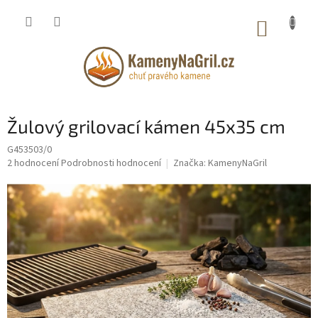
Přejít
na
NÁKUP
obsah
KOŠÍK
Žulový grilovací kámen 45x35 cm
G453503/0
Průměrné
2 hodnocení
Podrobnosti hodnocení
Značka:
KamenyNaGril
hodnocení
produktu
je
5,0
z
5
hvězdiček.