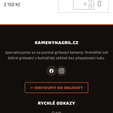
Do 
2 150 Kč
KAMENYNAGRIL.CZ
Specializujeme se na poctivé grilovací kameny. Proměňte své
běžné grilování v kulinářský zážitek bez přepalování tuku.
↩ ODSTOUPIT OD SMLOUVY
RYCHLÉ ODKAZY
O nás