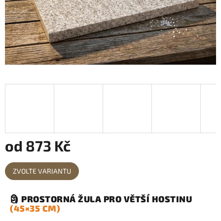
od
873 Kč
Měrná
ZVOLTE VARIANTU
cena:
🗿 PROSTORNÁ ŽULA PRO VĚTŠÍ HOSTINU
(45×35 CM)