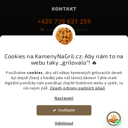
KONTAKT
+420 739 631 259
info@kamenynagril.cz
Grilovací desky z kamene
Bezpečná platba & rychlé dodání:
GoPay
Odložená platba
Platba na třetinky
Cookies na KamenyNaGril.cz: Aby nám to na
webu taky „grilovalo“! 🔥
Messenger - šetrná přeprava kamene
PPL - Zásilkovna - One Delivery - Balíkovna
Používáme
cookies
, aby váš nákup kamenných grilovacích desek
byl stejně žhavý a hladký jako náš lávový kámen! Tyhle malé
digitální pomůcky nám pomáhají zlepšit funkčnost webu a zjistit, co
vás nejvíc pálí.
Zásady ochrany osobních údajů
Copyright 2026 KamenyNaGril.cz. Všechna práva vyhrazena. |
Vytvořil
Nastavení
Shoptet
Upravit nastavení cookies
Souhlasím
​☀️ Kvůli vlně veder a velkému zájmu může u zakázkové
výroby dojít k mírnému zpoždění.
Odmítnout