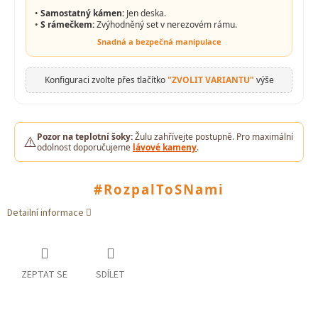
•
Samostatný kámen:
Jen deska.
•
S rámečkem:
Zvýhodněný set v nerezovém rámu.
Snadná a bezpečná manipulace
Konfiguraci zvolte přes tlačítko
"ZVOLIT VARIANTU"
výše
Pozor na teplotní šoky:
Žulu zahřívejte postupně. Pro maximální
⚠️
odolnost doporučujeme
lávové kameny
.
#RozpalToSNami
Detailní informace
ZEPTAT SE
SDÍLET