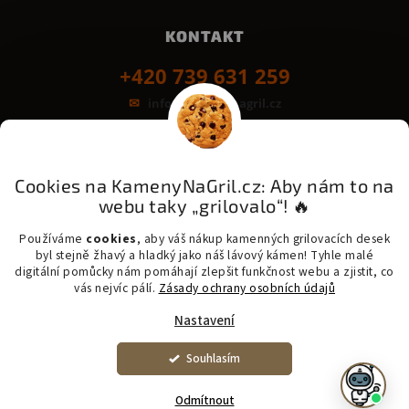
KONTAKT
+420 739 631 259
info@kamenynagril.cz
Grilovací desky z kamene
Bezpečná platba & rychlé dodání:
Cookies na KamenyNaGril.cz: Aby nám to na
GoPay
Odložená platba
Platba na třetinky
webu taky „grilovalo“! 🔥
Messenger - šetrná přeprava kamene
PPL - Zásilkovna - One Delivery - Balíkovna
Používáme
cookies
, aby váš nákup kamenných grilovacích desek
byl stejně žhavý a hladký jako náš lávový kámen! Tyhle malé
digitální pomůcky nám pomáhají zlepšit funkčnost webu a zjistit, co
vás nejvíc pálí.
Zásady ochrany osobních údajů
Nastavení
Copyright 2026 KamenyNaGril.cz. Všechna práva vyhrazena. |
Vytvořil
Shoptet
Upravit nastavení cookies
Souhlasím
​​​⚠️ SUPER CENA 2 800 Kč: Lávový kámen 46x40x3 cm s
nerezovým rámečkem. Kontakt: 739 631 259. (Vyrobili jsme
omylem špatný rozměr)
Odmítnout