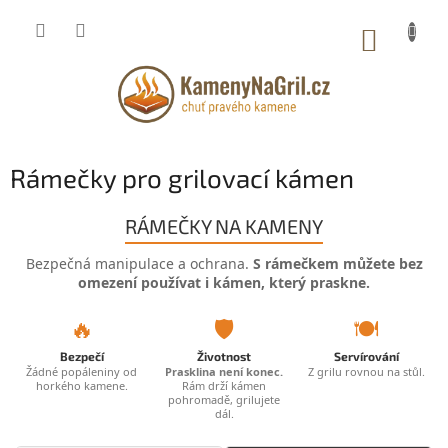
Přejít
na
NÁKUP
obsah
KOŠÍK
Rámečky pro grilovací kámen
RÁMEČKY NA KAMENY
Bezpečná manipulace a ochrana.
S rámečkem můžete bez
omezení používat i kámen, který praskne.
🔥
🛡️
🍽️
Bezpečí
Životnost
Servírování
Žádné popáleniny od
Prasklina není konec.
Z grilu rovnou na stůl.
horkého kamene.
Rám drží kámen
pohromadě, grilujete
dál.