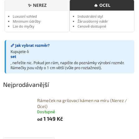
✨ NEREZ
🔥 OCEL
Luxusní vzhled
Industriální styl
Minimum údržby
Žáruvzdorný nátěr
Lze do myčky
Cenově dostupné
📏 Jak vybrat rozměr?
Kupujete-li
set
, neřešte nic. Pokud jen rám, napište do poznámky výrobní rozměr.
Rámečky jsou vždy o 1 cm větší (vůle pro roztažnost).
Nejprodávanější
Rámeček na grilovací kámen na míru (Nerez /
Ocel)
Dostupné
1 149 Kč
od