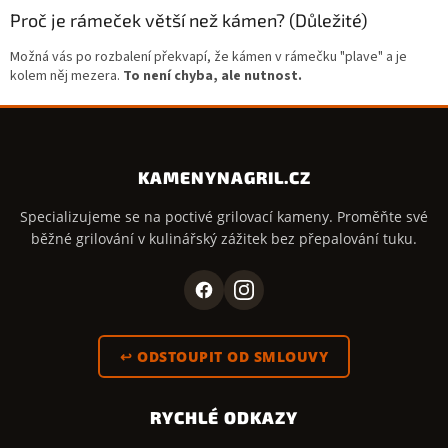
Proč je rámeček větší než kámen? (Důležité)
Možná vás po rozbalení překvapí, že kámen v rámečku "plave" a je
kolem něj mezera.
To není chyba, ale nutnost.
KAMENYNAGRIL.CZ
Specializujeme se na poctivé grilovací kameny. Proměňte své
běžné grilování v kulinářský zážitek bez přepalování tuku.
↩ ODSTOUPIT OD SMLOUVY
RYCHLÉ ODKAZY