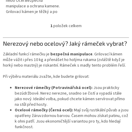
nebo Ocel Bezpečná
manipulace a ochrana kamene.
Grilovací kámen je těžký a po
nahřátí horký. Kovový rám s
madly vám umožní s kamenem
1
položek celkem
O
bezpečně...
v
l
Nerezový nebo ocelový? Jaký rámeček vybrat?
á
d
Základní funkcí rámečku je
bezpečná manipulace
. Grilovací kámen
a
může vážit i přes 10 kg a přenášet ho holýma rukama (zvláště když je
c
horký nebo mastný) je riskantní. Rámeček s madly tento problém řeší.
í
p
Při výběru materiálu zvažte, kde budete grilovat:
r
v
Nerezové rámečky (Potravinářská ocel):
Jsou prakticky
k
bezúdržbové. Nerez nerezne, snadno se čistí a vypadá stále
y
jako nový. Ideální volba, pokud chcete kámen servírovat přímo
v
na stůl před hosty.
ý
Ocelové rámečky (Černá ocel):
Mají svůj rustikální půvab a jsou
p
opatřeny žáruvzdornou barvou. Časem mohou získat patinu, což
i
k ohni patří. Jsou ekonomičtější variantou pro ty, kdo hledají
s
funkčnost.
u