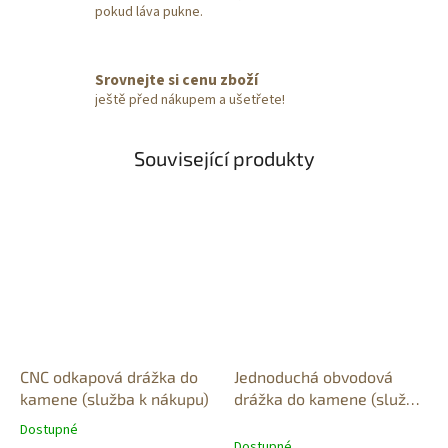
pokud láva pukne.
Srovnejte si cenu zboží
ještě před nákupem a ušetřete!
Související produkty
CNC odkapová drážka do
Jednoduchá obvodová
kamene (služba k nákupu)
drážka do kamene (služba
k nákupu)
Dostupné
Průměrné
Dostupné