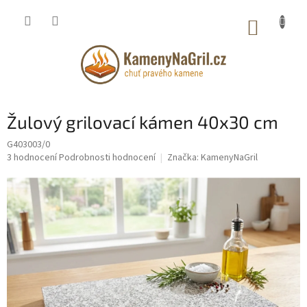
Přejít
na
NÁKUP
obsah
KOŠÍK
Žulový grilovací kámen 40x30 cm
G403003/0
Průměrné
3 hodnocení
Podrobnosti hodnocení
Značka:
KamenyNaGril
hodnocení
produktu
je
5,0
z
5
hvězdiček.