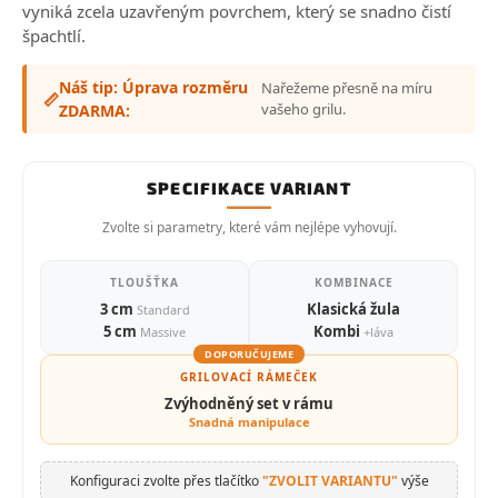
vyniká zcela uzavřeným povrchem, který se snadno čistí
špachtlí.
Náš tip: Úprava rozměru
Nařežeme přesně na míru
📏
vašeho grilu.
ZDARMA:
SPECIFIKACE VARIANT
Zvolte si parametry, které vám nejlépe vyhovují.
TLOUŠŤKA
KOMBINACE
3 cm
Klasická žula
Standard
5 cm
Kombi
Massive
+láva
DOPORUČUJEME
GRILOVACÍ RÁMEČEK
Zvýhodněný set v rámu
Snadná manipulace
Konfiguraci zvolte přes tlačítko
"ZVOLIT VARIANTU"
výše