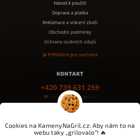
Návod k použití
Doprava a platba
Reklamace a vrácení zboží
Obchodní podmínky
Ochrana osobních údajů
🤝 Přihlášení pro partnera
KONTAKT
+420 739 631 259
info@kamenynagril.cz
Grilovací desky z kamene
Bezpečná platba & rychlé dodání:
GoPay
Odložená platba
Platba na třetinky
Cookies na KamenyNaGril.cz: Aby nám to na
webu taky „grilovalo“! 🔥
Messenger - šetrná přeprava kamene
PPL - Zásilkovna - One Delivery - Balíkovna