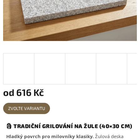
od
616 Kč
Měrná
ZVOLTE VARIANTU
cena:
🗿 TRADIČNÍ GRILOVÁNÍ NA ŽULE
(40×30 CM)
Hladký povrch pro milovníky klasiky.
Žulová deska