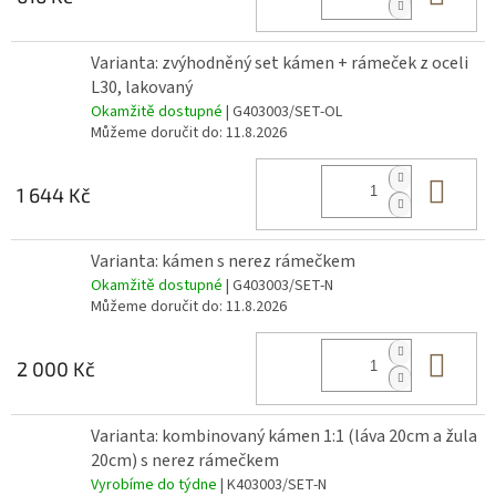
Varianta: zvýhodněný set kámen + rámeček z oceli
L30, lakovaný
Okamžitě dostupné
| G403003/SET-OL
Můžeme doručit do:
11.8.2026
Do 
1 644 Kč
Varianta: kámen s nerez rámečkem
Okamžitě dostupné
| G403003/SET-N
Můžeme doručit do:
11.8.2026
Do 
2 000 Kč
Varianta: kombinovaný kámen 1:1 (láva 20cm a žula
20cm) s nerez rámečkem
Vyrobíme do týdne
| K403003/SET-N