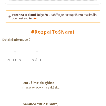
Pozor na teplotní šoky:
Žulu zahřívejte postupně. Pro maximální
⚠️
odolnost zvolte
lávu
.
#RozpalToSNami
Detailní informace
ZEPTAT SE
SDÍLET
Doručíme do týdne
i naše výrobky na zakázku.
Garance "BEZ OBAV",