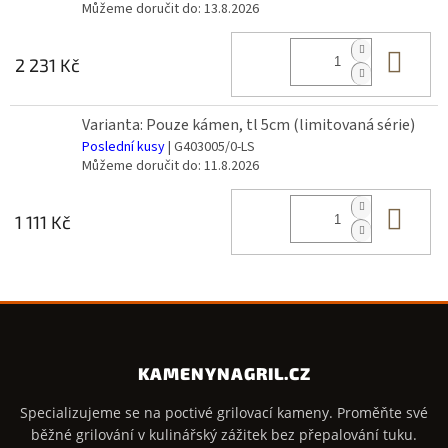
Můžeme doručit do:
13.8.2026
Do 
2 231 Kč
Varianta: Pouze kámen, tl 5cm (limitovaná série)
Poslední kusy
| G403005/0-LS
Můžeme doručit do:
11.8.2026
Do 
1 111 Kč
KAMENYNAGRIL.CZ
Specializujeme se na poctivé grilovací kameny. Proměňte své
běžné grilování v kulinářský zážitek bez přepalování tuku.