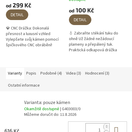
hodnocení
299 Kč
od
produktu
100 Kč
od
je
DETAIL
5,0
DETAIL
z
💎 CNC Drážka: Dokonalá
5
💧 Zabraňte stékání tuku do
přesnost a luxusní vzhled
hvězdiček.
ohně Už žádné nežádoucí
Vylepšete svůj kámen pomocí
plameny a přepálený tuk.
špičkového CNC obrábění!
Praktická odkapová drážka
Zapomeňte na kompromisy.
slouží k zachycení vypečené
Pokud hledáte pro svůj gril to
šťávy a mastnoty z masa. Díky
nejlepší, zvolte...
tomu zůstane váš...
Varianty
Popis
Podobné (4)
Videa (3)
Hodnocení (3)
Ostatní informace
Varianta: pouze kámen
Okamžitě dostupné
| G403003/0
Můžeme doručit do:
11.8.2026
Do 
616 Kč