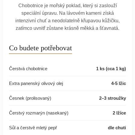
Chobotnice je mořský poklad, který si zaslouží
speciální úpravu. Na lávovém kameni získá
intenzivní chuť a neodolatelně křupavou kůžičku,
zatímco uvnitř zůstane krásně měkká a šťavnatá.
Co budete potřebovat
Čerstvá chobotnice
1 ks (cca 1 kg)
Extra panenský olivový olej
4-5 lžic
Česnek (prolisovaný)
2–3 stroužky
Čerstvý rozmarýn (nasekaný)
2 lžíce
Sůl a čerstvě mletý pepř
dle chuti