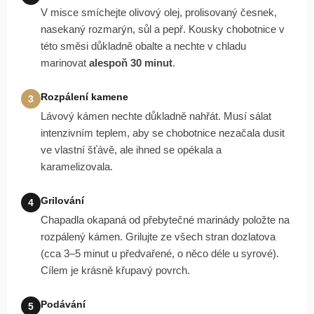
V misce smíchejte olivový olej, prolisovaný česnek,
nasekaný rozmarýn, sůl a pepř. Kousky chobotnice v
této směsi důkladně obalte a nechte v chladu
marinovat
alespoň 30 minut
.
Rozpálení kamene
3
Lávový kámen nechte důkladně nahřát. Musí sálat
intenzivním teplem, aby se chobotnice nezačala dusit
ve vlastní šťávě, ale ihned se opékala a
karamelizovala.
Grilování
4
Chapadla okapaná od přebytečné marinády položte na
rozpálený kámen. Grilujte ze všech stran dozlatova
(cca 3–5 minut u předvařené, o něco déle u syrové).
Cílem je krásně křupavý povrch.
Podávání
5