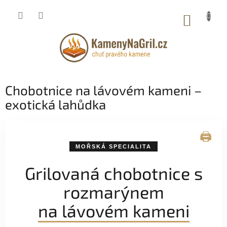
Přejít
na
NÁKUP
obsah
KOŠÍK
Chobotnice na lávovém kameni –
exotická lahůdka
🖨️
MOŘSKÁ SPECIALITA
Grilovaná chobotnice s
rozmarýnem
na lávovém kameni