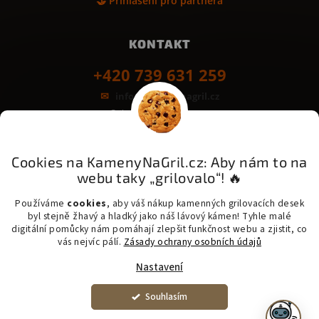
🤝 Přihlášení pro partnera
KONTAKT
+420 739 631 259
info@kamenynagril.cz
Grilovací desky z kamene
Bezpečná platba & rychlé dodání:
GoPay
Odložená platba
Platba na třetinky
Cookies na KamenyNaGril.cz: Aby nám to na
webu taky „grilovalo“! 🔥
Messenger - šetrná přeprava kamene
PPL - Zásilkovna - One Delivery - Balíkovna
Používáme
cookies
, aby váš nákup kamenných grilovacích desek
byl stejně žhavý a hladký jako náš lávový kámen! Tyhle malé
digitální pomůcky nám pomáhají zlepšit funkčnost webu a zjistit, co
vás nejvíc pálí.
Zásady ochrany osobních údajů
Copyright 2026 KamenyNaGril.cz. Všechna práva vyhrazena. |
Vytvořil
Nastavení
Shoptet
Upravit nastavení cookies
Souhlasím
​​​⚠️ SUPER CENA 2 800 Kč: Lávový kámen 46x40x3 cm s
nerezovým rámečkem. Kontakt: 739 631 259. (Vyrobili jsme