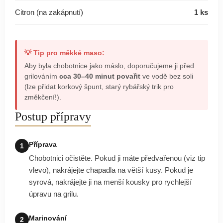
Citron (na zakápnutí)
1 ks
💡 Tip pro měkké maso:
Aby byla chobotnice jako máslo, doporučujeme ji před
grilováním
cca 30–40 minut povařit
ve vodě bez soli
(lze přidat korkový špunt, starý rybářský trik pro
změkčení!).
Postup přípravy
Příprava
1
Chobotnici očistěte. Pokud ji máte předvařenou (viz tip
vlevo), nakrájejte chapadla na větší kusy. Pokud je
syrová, nakrájejte ji na menší kousky pro rychlejší
úpravu na grilu.
Marinování
2