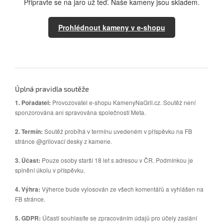
Připravte se na jaro už teď. Naše kameny jsou skladem.
Prohlédnout kameny v e-shopu
Úplná pravidla soutěže
Provozovatel e-shopu KamenyNaGril.cz. Soutěž není
1. Pořadatel:
sponzorována ani spravována společností Meta.
Soutěž probíhá v termínu uvedeném v příspěvku na FB
2. Termín:
stránce @grilovací desky z kamene.
Pouze osoby starší 18 let s adresou v ČR. Podmínkou je
3. Účast:
splnění úkolu v příspěvku.
Výherce bude vylosován ze všech komentářů a vyhlášen na
4. Výhra:
FB stránce.
Účastí souhlasíte se zpracováním údajů pro účely zaslání
5. GDPR: