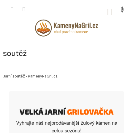
Přejít
na
NÁKUP
obsah
KOŠÍK
soutěž
Jarní soutěž - KamenyNaGril.cz
VELKÁ JARNÍ
GRILOVAČKA
Vyhrajte náš nejprodávanější žulový kámen na
celou sezónu!