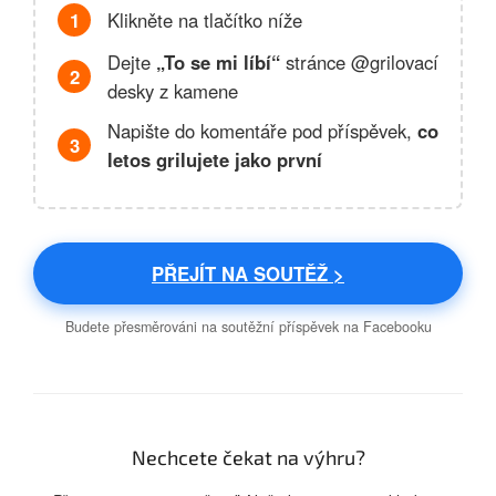
1
Klikněte na tlačítko níže
Dejte
„To se mi líbí“
stránce @grilovací
2
desky z kamene
Napište do komentáře pod příspěvek,
co
3
letos grilujete jako první
PŘEJÍT NA SOUTĚŽ >
Budete přesměrováni na soutěžní příspěvek na Facebooku
Nechcete čekat na výhru?