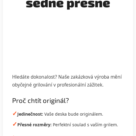
sedne přesně
Vytvoříme vám grilovací desku bez
kompromisů.
Hledáte dokonalost? Naše zakázková výroba mění
obyčejné grilování v profesionální zážitek.
Proč chtít originál?
✓
Jedinečnost:
Vaše deska bude originálem.
✓
Přesné rozměry:
Perfektní soulad s vaším grilem.