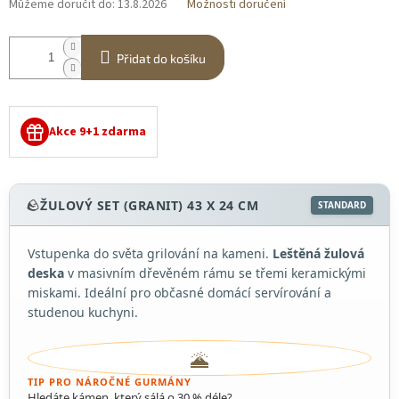
Můžeme doručit do:
13.8.2026
Možnosti doručení
Přidat do košíku
Akce 9+1 zdarma
🪨
ŽULOVÝ SET (GRANIT) 43 X 24 CM
STANDARD
Vstupenka do světa grilování na kameni.
Leštěná žulová
deska
v masivním dřevěném rámu se třemi keramickými
miskami. Ideální pro občasné domácí servírování a
studenou kuchyni.
🌋
TIP PRO NÁROČNÉ GURMÁNY
Hledáte kámen, který sálá o 30 % déle?