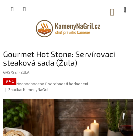
Přejít
na
NÁKUP
obsah
KOŠÍK
Gourmet Hot Stone: Servírovací
steaková sada (Žula)
GHS/SET-ZULA
9 + 1
Průměrné
Neohodnoceno
Podrobnosti hodnocení
hodnocení
Značka:
KamenyNaGril
produktu
je
0,0
z
5
hvězdiček.