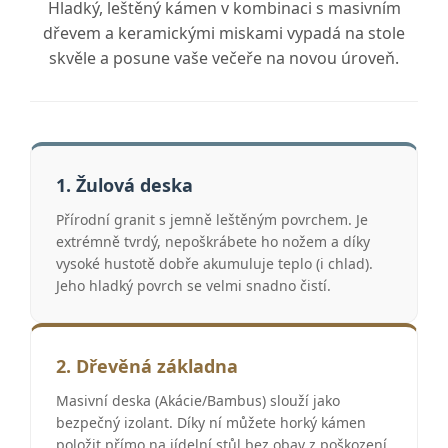
Hladký, leštěný kámen v kombinaci s masivním
dřevem a keramickými miskami vypadá na stole
skvěle a posune vaše večeře na novou úroveň.
1. Žulová deska
Přírodní granit s jemně leštěným povrchem. Je
extrémně tvrdý, nepoškrábete ho nožem a díky
vysoké hustotě dobře akumuluje teplo (i chlad).
Jeho hladký povrch se velmi snadno čistí.
2. Dřevěná základna
Masivní deska (Akácie/Bambus) slouží jako
bezpečný izolant. Díky ní můžete horký kámen
položit přímo na jídelní stůl bez obav z poškození