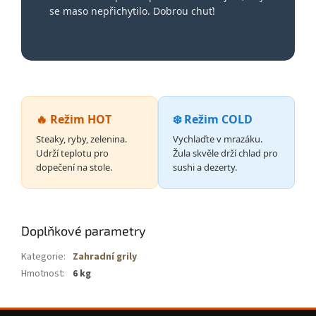
se maso nepřichytilo. Dobrou chuť!
🔥 Režim HOT
❄️ Režim COLD
Steaky, ryby, zelenina.
Vychlaďte v mrazáku.
Udrží teplotu pro
Žula skvěle drží chlad pro
dopečení na stole.
sushi a dezerty.
Doplňkové parametry
Kategorie
:
Zahradní grily
Hmotnost
:
6 kg