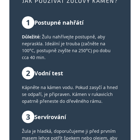
JAK POUŽÍVAT ŽULOVÝ KÁMEN?
1
Postupné nahřátí
Důležité:
Žulu nahřívejte postupně, aby
nepraskla. Ideální je trouba (začněte na
100°C, postupně zvyšte na 250°C) po dobu
cca 40 min.
2
Vodní test
Kápněte na kámen vodu. Pokud zasyčí a hned
se odpaří, je připraven. Kámen v rukavicích
opatrně přeneste do dřevěného rámu.
3
Servírování
Žula je hladká, doporučujeme ji před prvním
masem lehce potřít špekem nebo olejem, aby