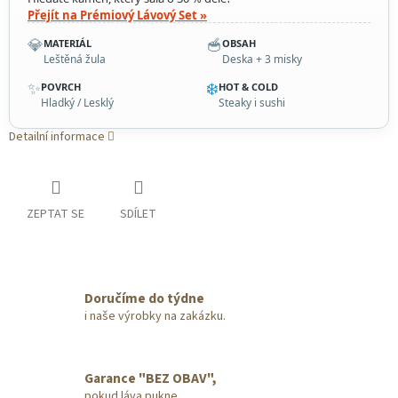
Přejít na Prémiový Lávový Set »
💎
🥣
MATERIÁL
OBSAH
Leštěná žula
Deska + 3 misky
✨
❄️
POVRCH
HOT & COLD
Hladký / Lesklý
Steaky i sushi
Detailní informace
ZEPTAT SE
SDÍLET
Doručíme do týdne
i naše výrobky na zakázku.
Garance "BEZ OBAV",
pokud láva pukne.