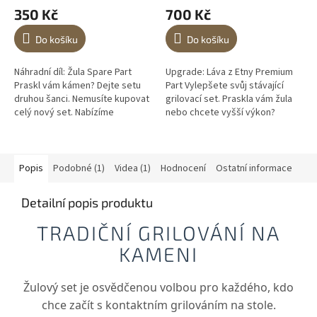
350 Kč
700 Kč
Do košíku
Do košíku
Náhradní díl: Žula Spare Part
Upgrade: Láva z Etny Premium
Praskl vám kámen? Dejte setu
Part Vylepšete svůj stávající
druhou šanci. Nemusíte kupovat
grilovací set. Praskla vám žula
celý nový set. Nabízíme
nebo chcete vyšší výkon?
samostatnou desku z leštěné
Vyměňte starý kámen za
žuly. Ekonomická náhrada,
originální italskou lávu. Získáte...
která...
Popis
Podobné (1)
Videa (1)
Hodnocení
Ostatní informace
Detailní popis produktu
TRADIČNÍ GRILOVÁNÍ NA
KAMENI
Žulový set je osvědčenou volbou pro každého, kdo
chce začít s kontaktním grilováním na stole.