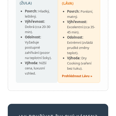
(ŽULA)
(LÁVA)
Povrch:
Hladký,
Povrch:
Porézní,
leštěný.
matný.
Výhřevnost:
Výhřevnost:
Dobrá (cca 20-30
Excelentní (cca 35-
min).
45 min).
Odolnost:
Odolnost:
Vyžaduje
Extrémní (zvládá
postupné
prudké změny
zahřívání (pozor
teplot).
na teplotní šoky).
Výhoda:
Dry
Výhoda:
Nižší
Cooking (vaření
cena, luxusní
bez tuku).
vzhled.
Prohlédnout Lávu »