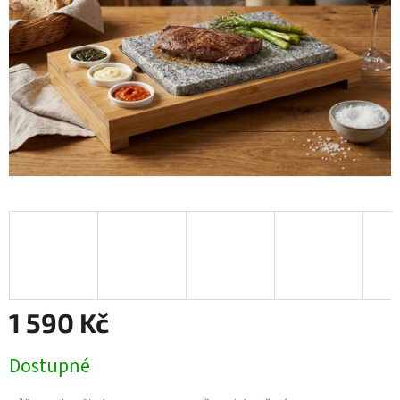
1 590 Kč
Měrná
Dostupné
cena: