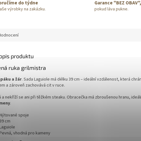
oručíme do týdne
Garance "BEZ OBAV"
naše výrobky na zakázku.
pokud láva pukne.
Hodnocení
popis produktu
ná ruka grilmistra
o
páku a žár
. Sada Laguiole má délku 39 cm – ideální vzdálenost, která chrá
em a zároveň zachovává cit v ruce.
á a nekříží se ani při těžkém steaku. Obracečka má zbroušenou hranu, ideál
ameny
.
Nýtované spoje
39 cm
Laguiole
Pevná, vhodná pro kameny