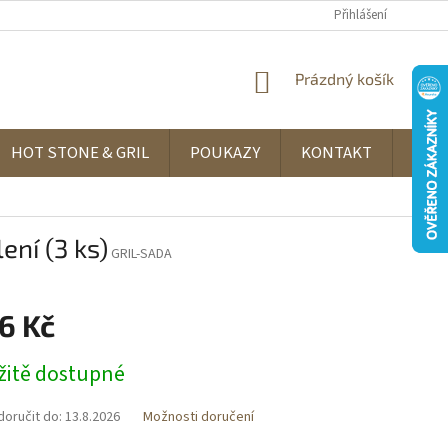
Přihlášení
NÁKUPNÍ
Prázdný košík
KOŠÍK
HOT STONE & GRIL
POUKAZY
KONTAKT
REC
ení (3 ks)
GRIL-SADA
6 Kč
itě dostupné
oručit do:
13.8.2026
Možnosti doručení