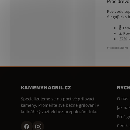
Proč dřevo
Kov vede tepl
fungují jako
i
🌡️ Te
⚓ Pev
🇫🇷 I
#RozpalToSNami
KAMENYNAGRIL.CZ
RYC
O nás
Specializujeme se na poctivé grilovací
kameny. Proměňte své běžné grilování v
Jak na
kulinářský zážitek bez přepalování tuku.
Proč g
Ceník 