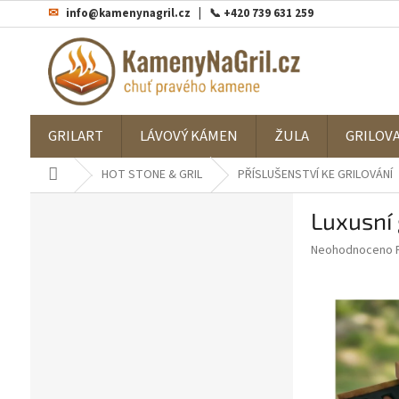
Přejít
info@kamenynagril.cz
na
obsah
GRILART
LÁVOVÝ KÁMEN
ŽULA
GRILOV
Domů
HOT STONE & GRIL
PŘÍSLUŠENSTVÍ KE GRILOVÁNÍ
P
Luxusní 
o
s
Průměrné
Neohodnoceno
t
hodnocení
r
produktu
a
je
0,0
n
z
n
5
í
hvězdiček.
p
a