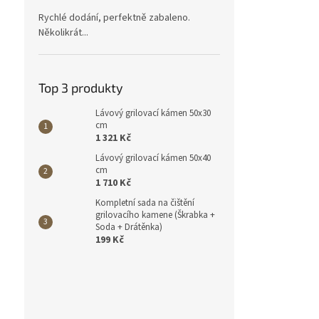
Rychlé dodání, perfektně zabaleno.
Několikrát...
Top 3 produkty
Lávový grilovací kámen 50x30
cm
1 321 Kč
Lávový grilovací kámen 50x40
cm
1 710 Kč
Kompletní sada na čištění
grilovacího kamene (Škrabka +
Soda + Drátěnka)
199 Kč