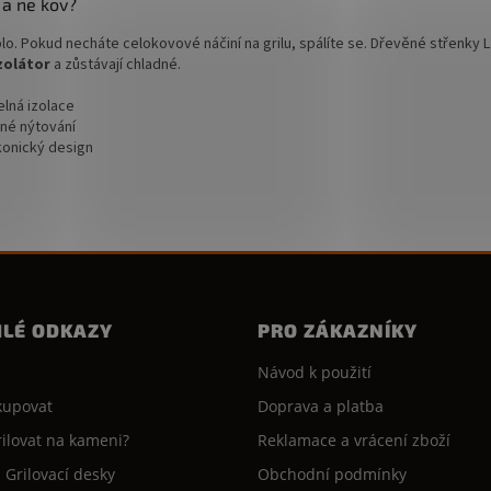
 a ne kov?
o. Pokud necháte celokovové náčiní na grilu, spálíte se. Dřevěné střenky 
zolátor
a zůstávají chladné.
pelná izolace
né nýtování
konický design
HLÉ ODKAZY
PRO ZÁKAZNÍKY
Návod k použití
kupovat
Doprava a platba
rilovat na kameni?
Reklamace a vrácení zboží
- Grilovací desky
Obchodní podmínky