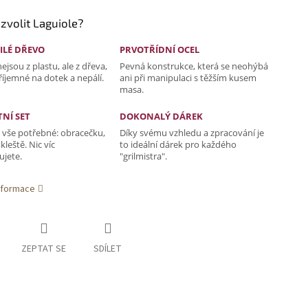
 zvolit Laguiole?
ILÉ DŘEVO
PRVOTŘÍDNÍ OCEL
ejsou z plastu, ale z dřeva,
Pevná konstrukce, která se neohýbá
příjemné na dotek a nepálí.
ani při manipulaci s těžším kusem
masa.
NÍ SET
DOKONALÝ DÁREK
 vše potřebné: obracečku,
Díky svému vzhledu a zpracování je
 kleště. Nic víc
to ideální dárek pro každého
ujete.
"grilmistra".
informace
ZEPTAT SE
SDÍLET