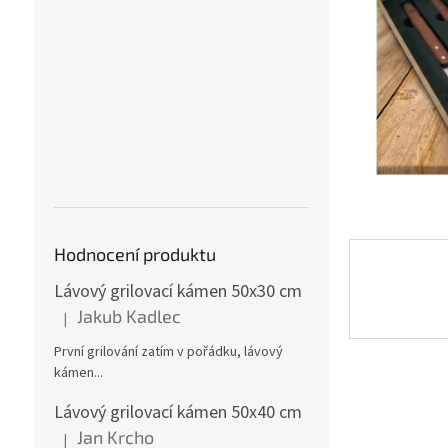
n
e
l
Hodnocení produktu
Lávový grilovací kámen 50x30 cm
Jakub Kadlec
|
Hodnocení produktu je 5 z 5 hvězdiček.
První grilování zatím v pořádku, lávový
kámen...
Lávový grilovací kámen 50x40 cm
Jan Krcho
|
Hodnocení produktu je 5 z 5 hvězdiček.