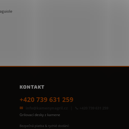
Laguiole
KONTAKT
+420 739 631 259
info@kamenynagril.cz
Grilovací desky z kamene
Bezpečná platba & rychlé dodání: