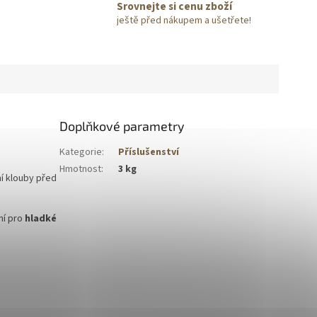
Srovnejte si cenu zboží
,
ještě před nákupem a ušetřete!
Doplňkové parametry
Kategorie
:
Příslušenství
Hmotnost
:
3 kg
ní klouby před
ní pro
hladké