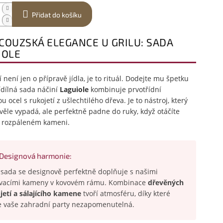
Přidat do košíku
COUZSKÁ ELEGANCE U GRILU: SADA
IOLE
í není jen o přípravě jídla, je to rituál. Dodejte mu špetku
řídílná sada náčiní
Laguiole
kombinuje prvotřídní
u ocel s rukojetí z ušlechtilého dřeva. Je to nástroj, který
věle vypadá, ale perfektně padne do ruky, když otáčíte
a rozpáleném kameni.
Designová harmonie:
 sada se designově perfektně doplňuje s našimi
ovacími kameny v kovovém rámu. Kombinace
dřevěných
jetí a sálajícího kamene
tvoří atmosféru, díky které
 vaše zahradní party nezapomenutelná.