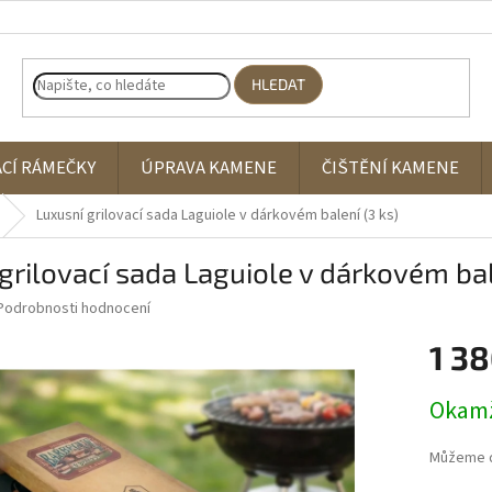
HLEDAT
ACÍ RÁMEČKY
ÚPRAVA KAMENE
ČIŠTĚNÍ KAMENE
Luxusní grilovací sada Laguiole v dárkovém balení (3 ks)
grilovací sada Laguiole v dárkovém bal
Podrobnosti hodnocení
1 38
Měrná
Okamž
cena:
Můžeme d