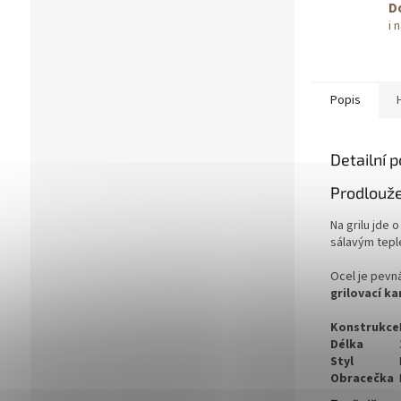
D
i 
Popis
Detailní 
Prodlouže
Na grilu jde 
sálavým tepl
Ocel je pevn
grilovací k
Konstrukce
Délka
Styl
Obracečka