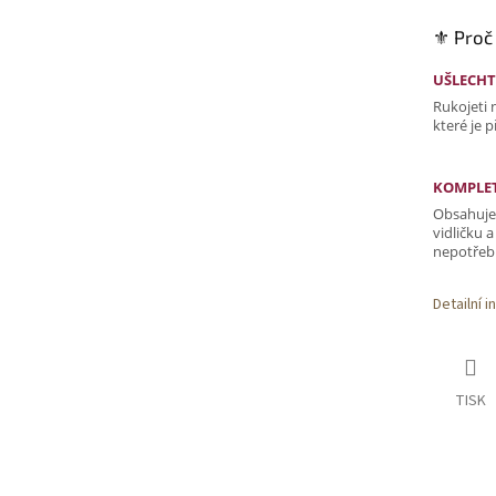
⚜️ Proč
UŠLECHT
Rukojeti n
které je 
KOMPLET
Obsahuje
vidličku a
nepotřeb
Detailní 
TISK