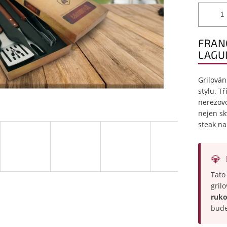
FRAN
LAGU
Grilován
stylu. T
nerezovo
nejen sk
steak n
💎
Tato
gril
ruko
bude