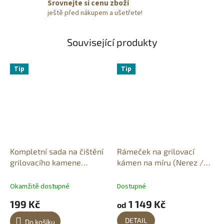
Srovnejte si cenu zboží
ještě před nákupem a ušetřete!
Související produkty
Tip
Tip
Kompletní sada na čištění
Rámeček na grilovací
grilovacího kamene
kámen na míru (Nerez /
(Škrabka + Soda +
Ocel)
Drátěnka)
Okamžitě dostupné
Dostupné
199 Kč
1 149 Kč
od
DETAIL
Do košíku