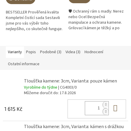
🛡️ Ochranný rám s madly: Nerez
BESTSELLER Prověřená kvalita
nebo Ocel Bezpečná
Kompletní čistící sada Sestavili
manipulace a ochrana kamene.
jsme pro vás výběr toho
Grilovací kámen je těžký a po
nejlepšího, co skutečně funguje.
nahřátí horký. Kovový rám s
Klíč k dokonalé chuti pokrmů a
madly vám umožní s kamenem
dlouhé životnosti...
bezpečně...
Varianty
Popis
Podobné (3)
Videa (3)
Hodnocení
Ostatní informace
Tloušťka kamene: 3cm, Varianta: pouze kámen
Vyrobíme do týdne
| CG4003/0
Můžeme doručit do:
17.8.2026
Do 
1 615 Kč
Tloušťka kamene: 3cm, Varianta: kámen s drážkou