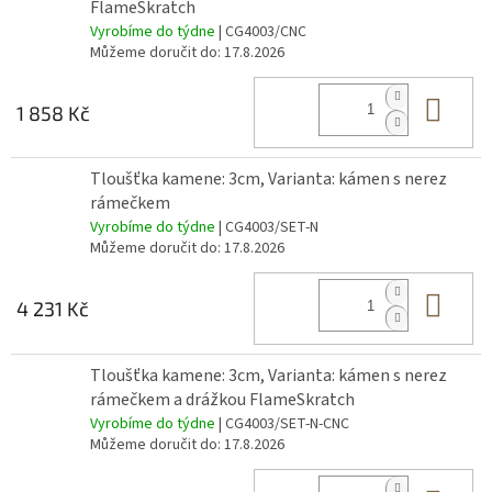
FlameSkratch
Vyrobíme do týdne
| CG4003/CNC
Můžeme doručit do:
17.8.2026
Do 
1 858 Kč
Tloušťka kamene: 3cm, Varianta: kámen s nerez
rámečkem
Vyrobíme do týdne
| CG4003/SET-N
Můžeme doručit do:
17.8.2026
Do 
4 231 Kč
Tloušťka kamene: 3cm, Varianta: kámen s nerez
rámečkem a drážkou FlameSkratch
Vyrobíme do týdne
| CG4003/SET-N-CNC
Můžeme doručit do:
17.8.2026