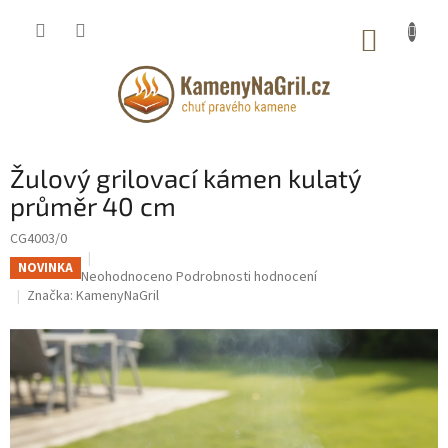
Přejít
na
NÁKUP
obsah
KOŠÍK
Žulový grilovací kámen kulatý
průměr 40 cm
CG4003/0
NOVINKA
Průměrné
Neohodnoceno
Podrobnosti hodnocení
hodnocení
Značka:
KamenyNaGril
produktu
je
0,0
z
5
hvězdiček.