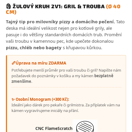
🗿 ŽULOVÝ KRUH 2V1: GRIL & TROUBA
(Ø 40
CM)
Tajný tip pro milovníky pizzy a domácího pečení.
Tato
deska má ideální velikost nejen pro kotlové grily, ale
pasuje i do většiny standardních domácích trub. Promění
vaši troubu v kamennou pec, kde upečete dokonalou
pizzu, chléb nebo bagety
s křupavou kůrkou.
📏
Úprava na míru ZDARMA
Potřebujete menší průměr pro vaši troubu či gril? Napište nám
požadavek do poznámky v košíku a my kámen
bezplatně
zmenšíme
.
✨ Osobní Monogram (+300 Kč):
Ideální jako dárek pro pekaře či grilmistra. Za příplatek vám na
kámen vygravírujeme iniciály na přání.
CNC FlameScratch