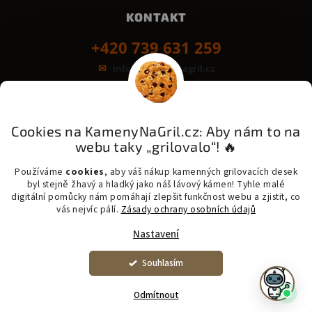
KONTAKT
+420 739 631 259
info@kamenynagril.cz
Grilovací desky z kamene
Bezpečná platba & rychlé dodání:
Cookies na KamenyNaGril.cz: Aby nám to na
GoPay
Odložená platba
Platba na třetinky
webu taky „grilovalo“! 🔥
Messenger - šetrná přeprava kamene
PPL - Zásilkovna - One Delivery - Balíkovna
Používáme
cookies
, aby váš nákup kamenných grilovacích desek
byl stejně žhavý a hladký jako náš lávový kámen! Tyhle malé
digitální pomůcky nám pomáhají zlepšit funkčnost webu a zjistit, co
vás nejvíc pálí.
Zásady ochrany osobních údajů
Nastavení
Copyright 2026 KamenyNaGril.cz. Všechna práva vyhrazena. |
Vytvořil
Shoptet
Upravit nastavení cookies
Souhlasím
​​​⚠️ SUPER CENA 2 800 Kč: Lávový kámen 46x40x3 cm s
nerezovým rámečkem. Kontakt: 739 631 259. (Vyrobili jsme
omylem špatný rozměr)
Odmítnout