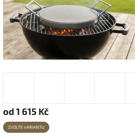
od
1 615 Kč
Měrná
ZVOLTE VARIANTU
cena: