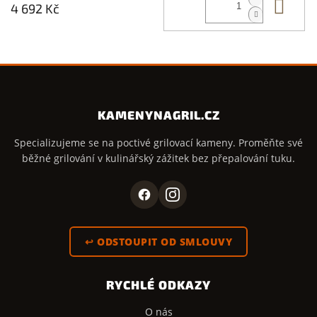
Do 
4 692 Kč
KAMENYNAGRIL.CZ
Specializujeme se na poctivé grilovací kameny. Proměňte své
běžné grilování v kulinářský zážitek bez přepalování tuku.
↩ ODSTOUPIT OD SMLOUVY
RYCHLÉ ODKAZY
O nás