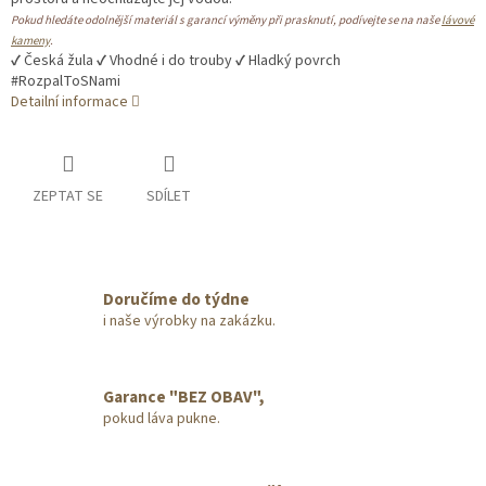
Pokud hledáte odolnější materiál s garancí výměny při prasknutí, podívejte se na naše
lávové
kameny
.
✓
Česká žula
✓
Vhodné i do trouby
✓
Hladký povrch
#RozpalToSNami
Detailní informace
ZEPTAT SE
SDÍLET
Doručíme do týdne
i naše výrobky na zakázku.
Garance "BEZ OBAV",
pokud láva pukne.