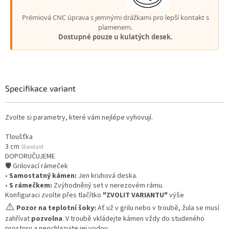
Prémiová CNC úprava s jemnými drážkami pro lepší kontakt s
plamenem.
Dostupné pouze u kulatých desek.
Specifikace variant
Zvolte si parametry, které vám nejlépe vyhovují.
Tloušťka
3 cm
Standard
DOPORUČUJEME
🛡️ Grilovací rámeček
•
Samostatný kámen:
Jen kruhová deska.
•
S rámečkem:
Zvýhodněný set v nerezovém rámu.
Konfiguraci zvolte přes tlačítko
"ZVOLIT VARIANTU"
výše
⚠️
Pozor na teplotní šoky:
Ať už v grilu nebo v troubě, žula se musí
zahřívat
pozvolna
. V troubě vkládejte kámen vždy do studeného
prostoru a neochlazujte jej vodou.